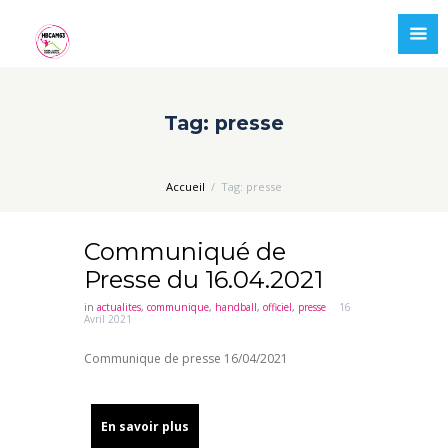
Tag: presse
Accueil
Tag: presse
Communiqué de
Presse du 16.04.2021
in
actualites
,
communique
,
handball
,
officiel
,
presse
16
Avril 2021
Communique de presse 16/04/2021
En savoir plus