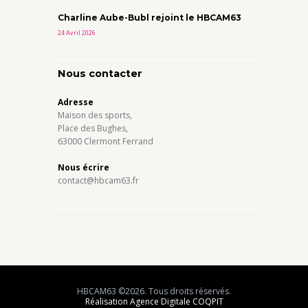
Charline Aube-Bubl rejoint le HBCAM63
24 Avril 2026
Nous contacter
Adresse
Maison des sports,
Place des Bughes,
63000 Clermont Ferrand
Nous écrire
contact@hbcam63.fr
HBCAM63 ©2026. Tous droits réservés.
Réalisation Agence Digitale COQPIT