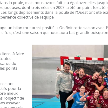
ns la poule, mais nous avons fait jeu égal avec elles jusqu’e
unes joueuses, dont trois nées en 2008, a été un point fort, 
 Les longs déplacements dans la poule de l’Ouest ont été ex
périence collective de l’équipe.
tage un bilan tout aussi positif :
« On finit cette saison avec 1
 fois, c’est une saison qui nous aura fait grandir puisqu’on e
liens, à faire
 toutes
ssance du
des points
ons sont
ctifs pour la
core mieux
 l’objectif de
ons essayer
faire une très