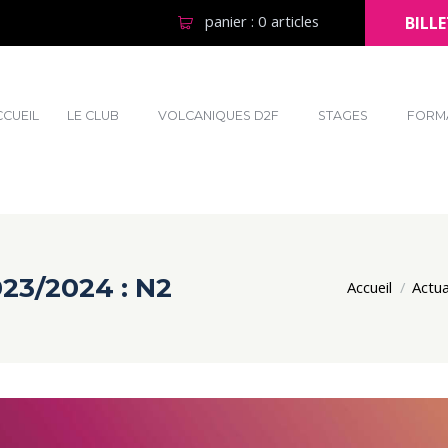
panier :
0 articles
BILLE
CCUEIL
LE CLUB
VOLCANIQUES D2F
STAGES
FORM
023/2024 : N2
Accueil
Actua