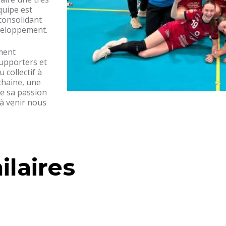
quipe est
consolidant
veloppement.
ment
upporters et
 collectif à
ochaine, une
re sa passion
 à venir nous
ilaires