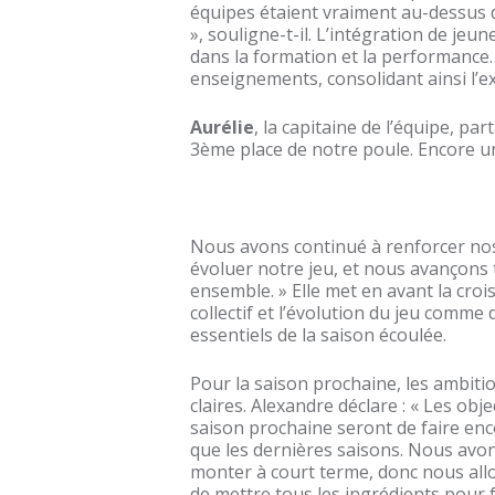
équipes étaient vraiment au-dessus da
», souligne-t-il. L’intégration de je
dans la formation et la performance.
enseignements, consolidant ainsi l’ex
Aurélie
, la capitaine de l’équipe, par
3ème place de notre poule. Encore une
Nous avons continué à renforcer nos 
évoluer notre jeu, et nous avançons
ensemble. » Elle met en avant la croi
collectif et l’évolution du jeu comme 
essentiels de la saison écoulée.
Pour la saison prochaine, les ambiti
claires. Alexandre déclare :
« Les obje
saison prochaine seront de faire en
que les dernières saisons. Nous avons
monter à court terme, donc nous all
de mettre tous les ingrédients pour 