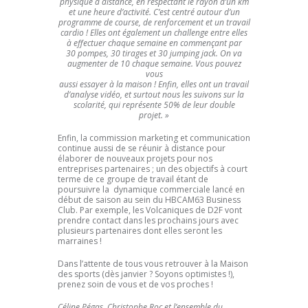
physique à distance, en respectant le rayon d’un km
et une heure d’activité. C’est centré autour d’un
programme de course, de renforcement et un travail
cardio ! Elles ont également un challenge entre elles
à effectuer chaque semaine en commençant par
30 pompes, 30 tirages et 30 jumping jack. On va
augmenter de 10 chaque semaine. Vous pouvez
vous
aussi essayer à la maison ! Enfin, elles ont un travail
d’analyse vidéo, et surtout nous les suivons sur la
scolarité, qui représente 50% de leur double
projet. »
Enfin, la commission marketing et communication
continue aussi de se réunir à distance pour
élaborer de nouveaux projets pour nos
entreprises partenaires ; un des objectifs à court
terme de ce groupe de travail étant de
poursuivre la dynamique commerciale lancé en
début de saison au sein du HBCAM63 Business
Club. Par exemple, les Volcaniques de D2F vont
prendre contact dans les prochains jours avec
plusieurs partenaires dont elles seront les
marraines !
Dans l’attente de tous vous retrouver à la Maison
des sports (dès janvier ? Soyons optimistes !),
prenez soin de vous et de vos proches !
Céline Pégas, Christophe Roc et l’ensemble du