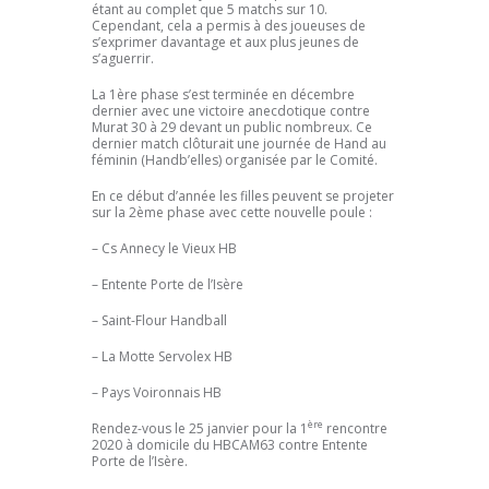
étant au complet que 5 matchs sur 10.
Cependant, cela a permis à des joueuses de
s’exprimer davantage et aux plus jeunes de
s’aguerrir.
La 1ère phase s’est terminée en décembre
dernier avec une victoire anecdotique contre
Murat 30 à 29 devant un public nombreux. Ce
dernier match clôturait une journée de Hand au
féminin (Handb’elles) organisée par le Comité.
En ce début d’année les filles peuvent se projeter
sur la 2ème phase avec cette nouvelle poule :
– Cs Annecy le Vieux HB
– Entente Porte de l’Isère
– Saint-Flour Handball
– La Motte Servolex HB
– Pays Voironnais HB
ère
Rendez-vous le 25 janvier pour la 1
rencontre
2020 à domicile du HBCAM63 contre Entente
Porte de l’Isère.