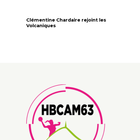
Clémentine Chardaire rejoint les
Volcaniques