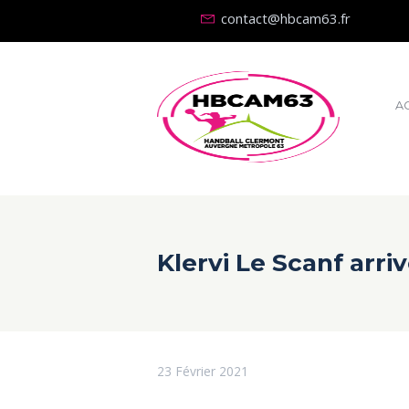
contact@hbcam63.fr
A
Klervi Le Scanf arri
23 Février 2021