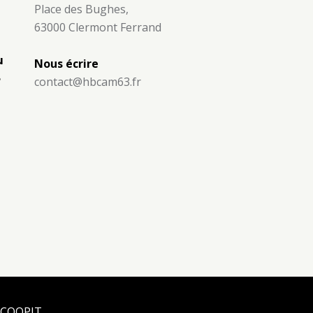
Place des Bughes,
63000 Clermont Ferrand
u
Nous écrire
8
contact@hbcam63.fr
e COQPIT