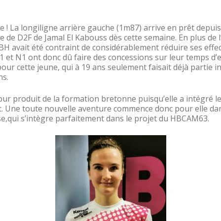
 ! La longiligne arrière gauche (1m87) arrive en prêt depui
e de D2F de Jamal El Kabouss dès cette semaine. En plus de 
H avait été contraint de considérablement réduire ses effec
1 et N1 ont donc dû faire des concessions sur leur temps d’
 pour cette jeune, qui à 19 ans seulement faisait déjà parti
ns.
pur produit de la formation bretonne puisqu’elle a intégré l
t. Une toute nouvelle aventure commence donc pour elle d
se,qui s’intègre parfaitement dans le projet du HBCAM63.