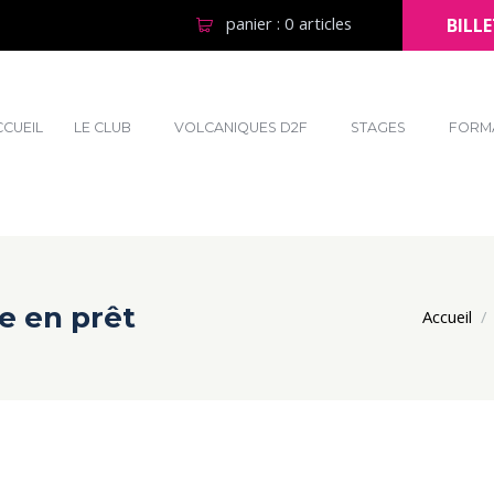
panier :
0 articles
BILLE
CCUEIL
LE CLUB
VOLCANIQUES D2F
STAGES
FORM
ve en prêt
Accueil