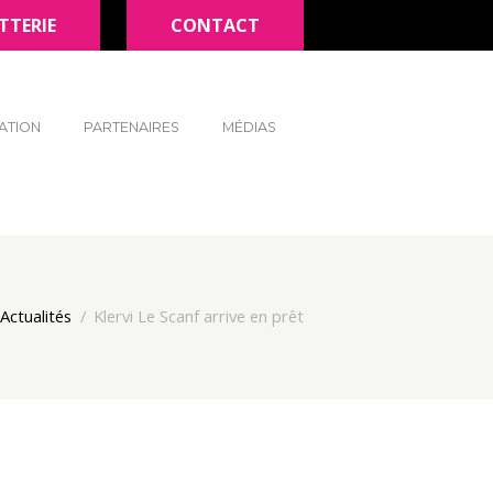
TTERIE
CONTACT
ATION
PARTENAIRES
MÉDIAS
Actualités
Klervi Le Scanf arrive en prêt