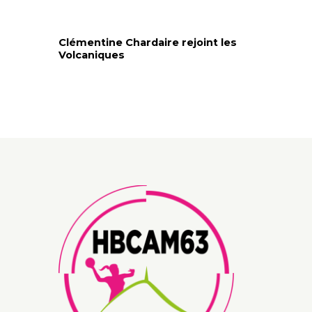
Clémentine Chardaire rejoint les
Volcaniques