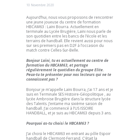
10 Novembre 2020
Aujourd’hui, nous vous proposons de rencontrer
une jeune joueuse du centre de formation
HBCAM63 : Laïni Bourra. Actuellement en
terminale au Lycée Brugière, Laïni nous parle de
son quotidien entre les bancs de l’école et les
terrains de handball. Elle revient aussi pour nous
sur ses premiers pas en D2F à l’occasion du
match contre Celles-Sur-Belle.
Bonjour Laïni, tu es actuellement au centre de
formation du HBCAM63, et partage
régulièrement le quotidien du groupe Elite.
Peux-tu te présenter pour nos lecteurs qui ne te
connaissent pas ?
Bonjour je m’appelle Laïni Bourra, j’ai 17 ans et je
suis en Terminale SES Histoire-Géopolitique , au
lycée Ambroise Brugière dans la structure lycée
des Talents. J’entame ma sixième saison de
handball. J’ai commencé à l’US ISSOIRE
HANDBALL, et je suis au HBCAM63 depuis 3 ans.
Pourquoi as-tu choisi le HBCAM63 ?
J’ai choisi le HBCAM63 en entrant au pôle Espoir
handball de Clermont-Ferrand. C’était la