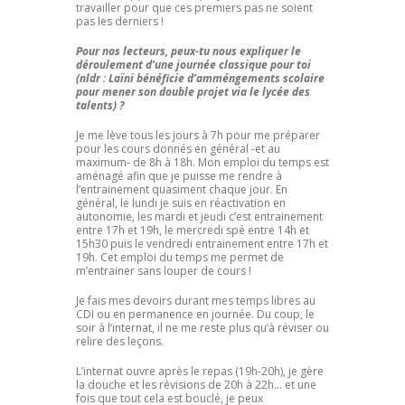
travailler pour que ces premiers pas ne soient
pas les derniers !
Pour nos lecteurs, peux-tu nous expliquer le
déroulement d’une journée classique pour toi
(nldr : Laïni bénéficie d’amméngements scolaire
pour mener son double projet via le lycée des
talents) ?
Je me lève tous les jours à 7h pour me préparer
pour les cours donnés en général -et au
maximum- de 8h à 18h. Mon emploi du temps est
aménagé afin que je puisse me rendre à
l’entrainement quasiment chaque jour. En
général, le lundi je suis en réactivation en
autonomie, les mardi et jeudi c’est entrainement
entre 17h et 19h,
le mercredi spé
entre 14h et
15h30 puis le vendredi entrainement entre 17h et
19h. Cet emploi du temps me permet de
m’entrainer sans louper de cours !
Je fais mes devoirs durant mes temps libres au
CDI ou en permanence en journée. Du coup, le
soir à l’internat, il ne me reste plus qu’à réviser ou
relire des leçons.
L’internat ouvre après le repas (19h-20h), je gère
la douche et les révisions de 20h à 22h… et une
fois que tout cela est bouclé, je peux